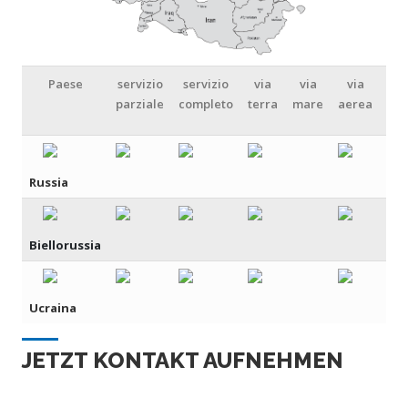
Paese
servizio
servizio
via
via
via
mu
parziale
completo
terra
mare
aerea
mo
Russia
Biellorussia
Ucraina
JETZT KONTAKT AUFNEHMEN