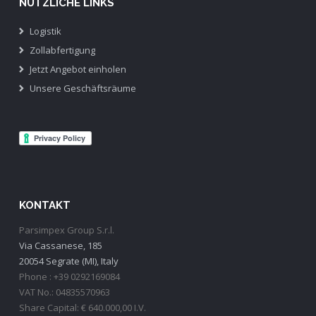
NÜTZLICHE LINKS
Logistik
Zollabfertigung
Jetzt Angebot einholen
Unsere Geschäftsräume
KONTAKT
Parsimpex Group S.r.l.
Via Cassanese, 185
20054 Segrate (MI), Italy
Phone : +39 0292169084
VAT No.: 04835570963
Share Capital: € 640.000,00 I.V.