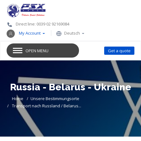
Direct line: 0039 02 92169084
My Account
Deutsch
OPEN MENU
Get a quote
Russia - Belarus - Ukraine
Home
Unsere Bestimmungsorte
Transport nach Russland / Belarus...