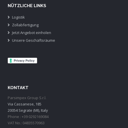
NÜTZLICHE LINKS
Logistik
Zollabfertigung
Jetzt Angebot einholen
Unsere Geschäftsräume
KONTAKT
Parsimpex Group S.r.l.
Via Cassanese, 185
20054 Segrate (MI), Italy
Phone : +39 0292169084
VAT No.: 04835570963