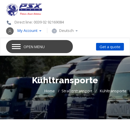
Direct line: 0039 02 92169084
My Account
Deutsch
OPEN MENU
Get a quote
Kühltransporte
Home
Straßentransport
Kühltransporte