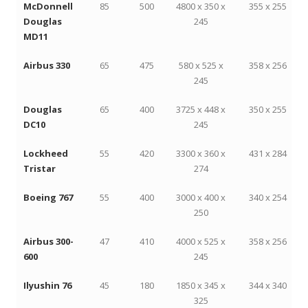
McDonnell
85
500
4800 x 350 x
355 x 255
Douglas
245
MD11
Airbus 330
65
475
580 x 525 x
358 x 256
245
Douglas
65
400
3725 x 448 x
350 x 255
DC10
245
Lockheed
55
420
3300 x 360 x
431 x 284
Tristar
274
Boeing 767
55
400
3000 x 400 x
340 x 254
250
Airbus 300-
47
410
4000 x 525 x
358 x 256
600
245
Ilyushin 76
45
180
1850 x 345 x
344 x 340
325