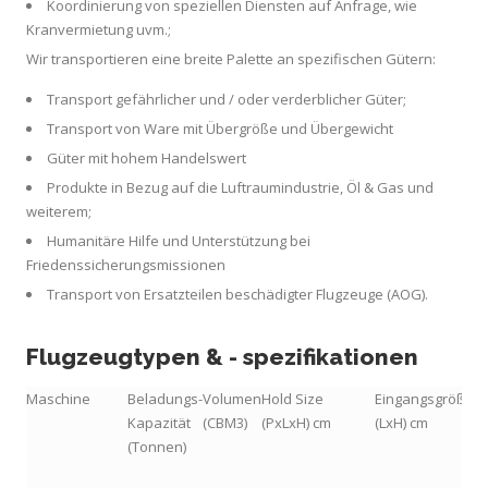
Koordinierung von speziellen Diensten auf Anfrage, wie
Kranvermietung uvm.;
Wir transportieren eine breite Palette an spezifischen Gütern:
Transport gefährlicher und / oder verderblicher Güter;
Transport von Ware mit Übergröße und Übergewicht
Güter mit hohem Handelswert
Produkte in Bezug auf die Luftraumindustrie, Öl & Gas und
weiterem;
Humanitäre Hilfe und Unterstützung bei
Friedenssicherungsmissionen
Transport von Ersatzteilen beschädigter Flugzeuge (AOG).
Flugzeugtypen & - spezifikationen
Maschine
Beladungs-
Volumen
Hold Size
Eingangsgröße
Kapazität
(CBM3)
(PxLxH) cm
(LxH) cm
(Tonnen)