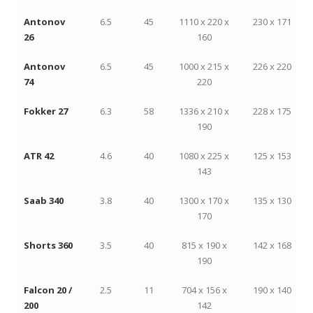
Antonov
6.5
45
1110 x 220 x
230 x 171
26
160
Antonov
6.5
45
1000 x 215 x
226 x 220
74
220
Fokker 27
6.3
58
1336 x 210 x
228 x 175
190
ATR 42
4.6
40
1080 x 225 x
125 x 153
143
Saab 340
3.8
40
1300 x 170 x
135 x 130
170
Shorts 360
3.5
40
815 x 190 x
142 x 168
190
Falcon 20 /
2.5
11
704 x 156 x
190 x 140
200
142