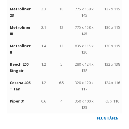
Metroliner
2.3
18
775 x 158 x
127 x 115
23
145
Metroliner
2.1
12
775 x 158 x
130 x 115
III
145
Metroliner
1.4
12
835 x 115 x
130 x 115
II
120
Beech 200
1.2
5
280 x 124 x
132 x 138
Kingair
138
Cessna 406
1.2
6.5
320 x 120 x
124 x 116
Titan
117
Piper 31
0.6
4
350 x 100 x
65 x 110
125
FLUGHÄFEN