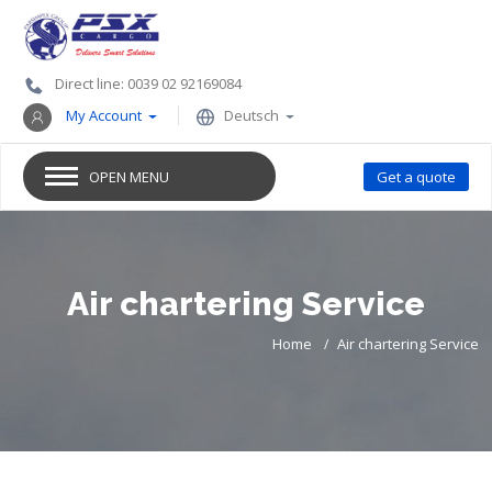
Direct line: 0039 02 92169084
My Account
Deutsch
OPEN MENU
Get a quote
Air chartering Service
Home
Air chartering Service