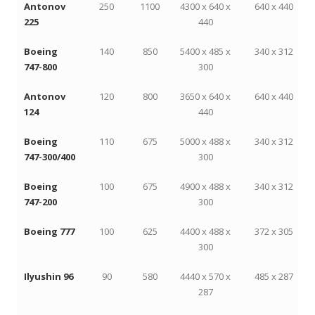
Antonov
250
1100
4300 x 640 x
640 x 440
225
440
Boeing
140
850
5400 x 485 x
340 x 312
747-800
300
Antonov
120
800
3650 x 640 x
640 x 440
124
440
Boeing
110
675
5000 x 488 x
340 x 312
747-300/400
300
Boeing
100
675
4900 x 488 x
340 x 312
747-200
300
Boeing 777
100
625
4400 x 488 x
372 x 305
300
Ilyushin 96
90
580
4440 x 570 x
485 x 287
287