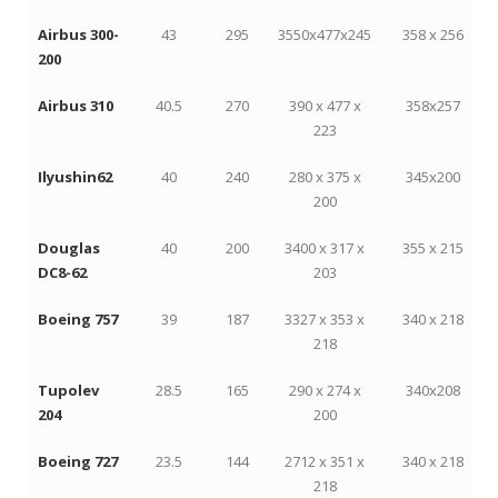
Airbus 300-
43
295
3550x477x245
358 x 256
200
Airbus 310
40.5
270
390 x 477 x
358x257
223
Ilyushin62
40
240
280 x 375 x
345x200
200
Douglas
40
200
3400 x 317 x
355 x 215
DC8-62
203
Boeing 757
39
187
3327 x 353 x
340 x 218
218
Tupolev
28.5
165
290 x 274 x
340x208
204
200
Boeing 727
23.5
144
2712 x 351 x
340 x 218
218