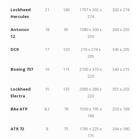
Lockheed
21
140
1707 x 302 x
302 x 274
Hercules
274
Antonov
18
95
1380 x 300 x
300 x 250
12
250
DC9
17
120
210 x 274 x
345 x 205
205
Boeing 737
16
115
2100 x 310 x
340 x 215
220
Lockheed
15
135
2000 x 280 x
355 x 203
Electra
220
BAe ATP
8.2
78
1500 x 195 x
250 x 169
180
ATR 72
8
75
1795 x 225 x
294 x 180
175