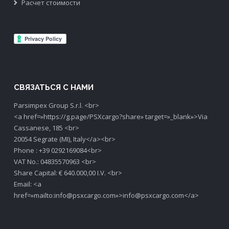
Расчет стоимости
СВЯЗАТЬСЯ С НАМИ
Parsimpex Group S.r.l. <br>
<a href=»https://g.page/PSXcargo?share» target=»_blank»>Via
Cassanese, 185 <br>
20054 Segrate (MI), Italy</a><br>
Phone : +39 0292169084<br>
VAT No.: 04835570963 <br>
Share Capital: € 640.000,00 I.V. <br>
Email: <a
href=»mailto:info@psxcargo.com»>info@psxcargo.com</a>